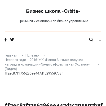
Перейти
к
Бизнес школа «Orbita»
содержимому
Тренинги и семинары по бизнес управлению
Главная
Полезно
Человек года – 2016: ЖК «Новая Англия» получил
награду в номинации «Энергоэффективная Украина»
(Видео)
ff2ec87f1756286ee447d1c295597b3f
ff2ec87f1756286ee447d1c295597b3f