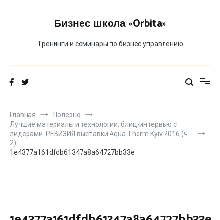
Перейти
к
Бизнес школа «Orbita»
содержимому
Тренинги и семинары по бизнес управлению
Главная
Полезно
Лучшие материалы и технологии: блиц-интервью с
лидерами. РЕВИЗИЯ выставки Aqua Therm Kyiv 2016 (ч.
2)
1e4377a161dfdb61347a8a64727bb33e
1e4377a161dfdb61347a8a64727bb33e