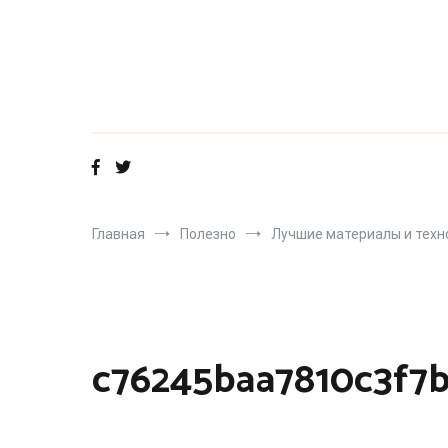
Перейти
к
содержимому
Главная
Полезно
Лучшие материалы и технол
c76245baa7810c3f7