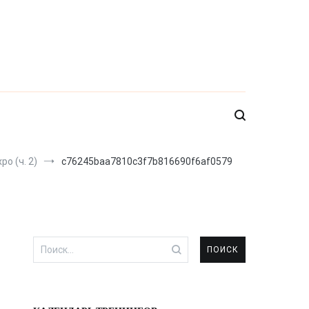
o (ч. 2)
c76245baa7810c3f7b816690f6af0579
Найти: