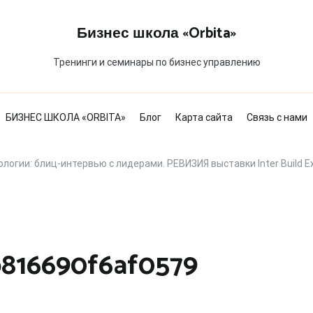
Бизнес школа «Orbita»
Тренинги и семинары по бизнес управлению
БИЗНЕС ШКОЛА «ORBITA»
Блог
Карта сайта
Связь с нами
огии: блиц-интервью с лидерами. РЕВИЗИЯ выставки Inter Build Exp
b816690f6af0579