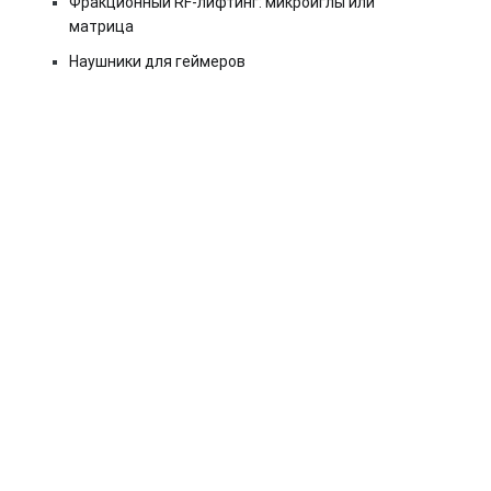
Фракционный RF-лифтинг: микроиглы или
матрица
Наушники для геймеров