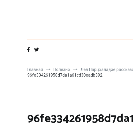
Перейти
к
содержимому
Главная
Полезно
Лев Парцхаладзе рассказ
96fe334261958d7da1a61cd30eadb392
96fe334261958d7da