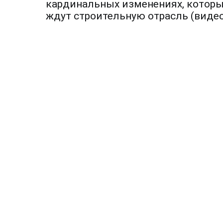
по
кардинальных изменениях, котор
ждут строительную отрасль (видео
записям