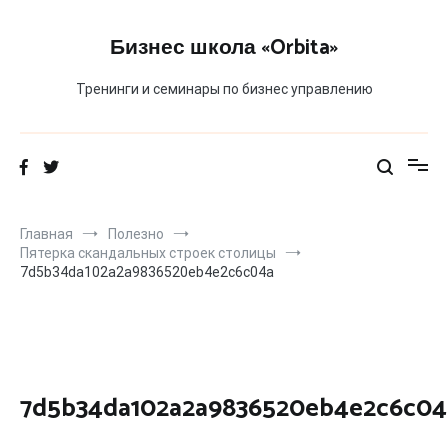
Перейти
к
Бизнес школа «Orbita»
содержимому
Тренинги и семинары по бизнес управлению
Главная
Полезно
Пятерка скандальных строек столицы
7d5b34da102a2a9836520eb4e2c6c04a
7d5b34da102a2a9836520eb4e2c6c04