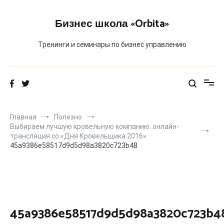
Перейти
к
Бизнес школа «Orbita»
содержимому
Тренинги и семинары по бизнес управлению
Главная
Полезно
Выбираем лучшую кровельную компанию: онлайн-
трансляция со «Дня Кровельщика 2016».
45a9386e58517d9d5d98a3820c723b48
45a9386e58517d9d5d98a3820c723b4