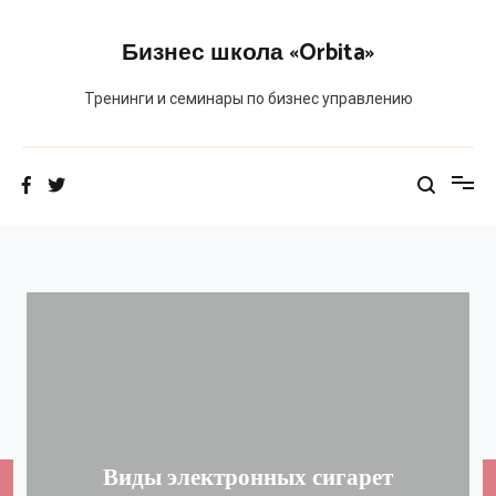
Перейти
к
Бизнес школа «Orbita»
содержимому
Тренинги и семинары по бизнес управлению
Виды электронных сигарет