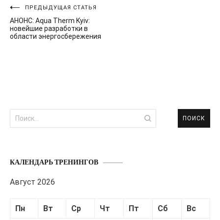
Навигация
ПРЕДЫДУЩАЯ СТАТЬЯ
АНОНС: Aqua Therm Kyiv:
по
новейшие разработки в
области энергосбережения
записям
Найти:
КАЛЕНДАРЬ ТРЕНИНГОВ
Август 2026
Пн
Вт
Ср
Чт
Пт
Сб
Вс