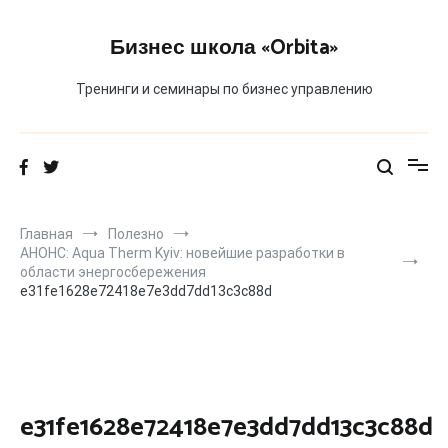
Перейти
к
Бизнес школа «Orbita»
содержимому
Тренинги и семинары по бизнес управлению
Главная
Полезно
АНОНС: Aqua Therm Kyiv: новейшие разработки в
области энергосбережения
e31fe1628e72418e7e3dd7dd13c3c88d
e31fe1628e72418e7e3dd7dd13c3c88d