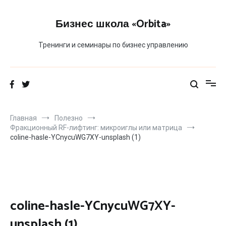
Перейти
к
Бизнес школа «Orbita»
содержимому
Тренинги и семинары по бизнес управлению
Главная
Полезно
Фракционный RF-лифтинг: микроиглы или матрица
coline-hasle-YCnycuWG7XY-unsplash (1)
coline-hasle-YCnycuWG7XY-
unsplash (1)