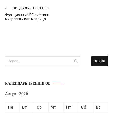
Навигация
ПРЕДЫДУЩАЯ СТАТЬЯ
Фракционный RF-лифтинг:
по
микроиглы или матрица
записям
Найти:
КАЛЕНДАРЬ ТРЕНИНГОВ
Август 2026
Пн
Вт
Ср
Чт
Пт
Сб
Вс