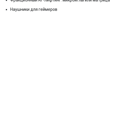
Фракционный RF-лифтинг: микроиглы или матрица
Наушники для геймеров