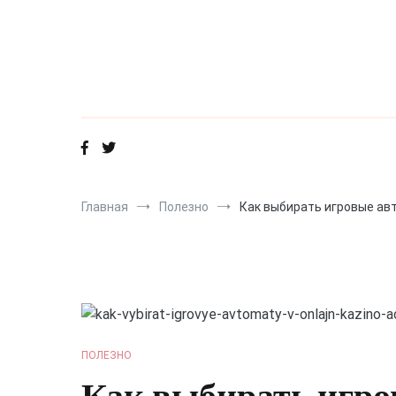
Перейти
к
содержимому
Главная
Полезно
Как выбирать игровые ав
ПОЛЕЗНО