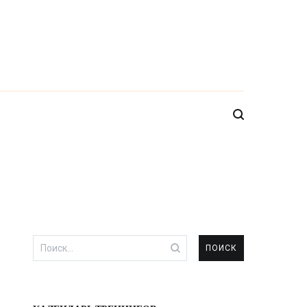
Найти: