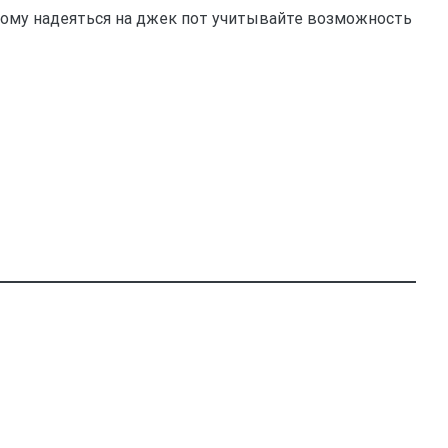
тому надеяться на джек пот учитывайте возможность