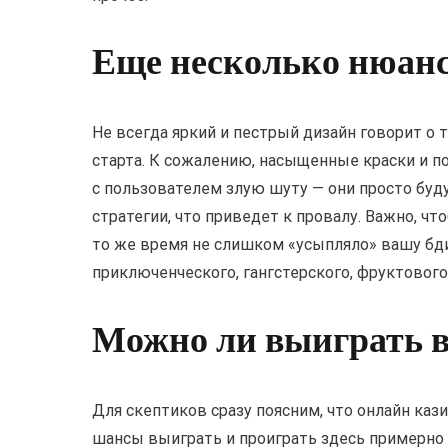
Еще несколько нюан
Не всегда яркий и пестрый дизайн говорит о 
старта. К сожалению, насыщенные краски и 
с пользователем злую шуту — они просто буд
стратегии, что приведет к провалу. Важно, ч
то же время не слишком «усыпляло» вашу б
приключенческого, гангстерского, фруктового
Можно ли выиграть в
Для скептиков сразу поясним, что онлайн кази
шансы выиграть и проиграть здесь примерно 