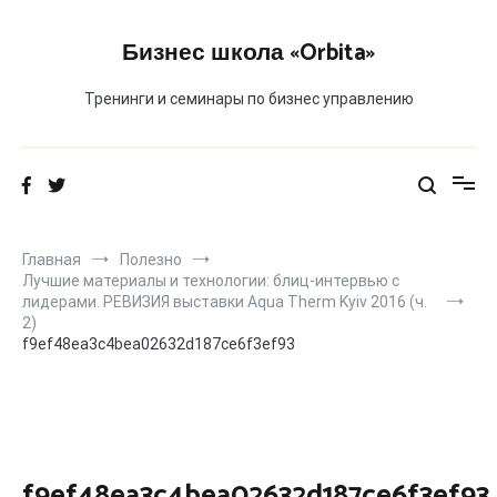
Перейти
к
Бизнес школа «Orbita»
содержимому
Тренинги и семинары по бизнес управлению
Главная
Полезно
Лучшие материалы и технологии: блиц-интервью с
лидерами. РЕВИЗИЯ выставки Aqua Therm Kyiv 2016 (ч.
2)
f9ef48ea3c4bea02632d187ce6f3ef93
f9ef48ea3c4bea02632d187ce6f3ef93