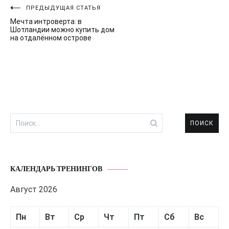
Навигация
ПРЕДЫДУЩАЯ СТАТЬЯ
Мечта интроверта: в
по
Шотландии можно купить дом
на отдалённом острове
записям
Найти:
КАЛЕНДАРЬ ТРЕНИНГОВ
Август 2026
Пн
Вт
Ср
Чт
Пт
Сб
Вс