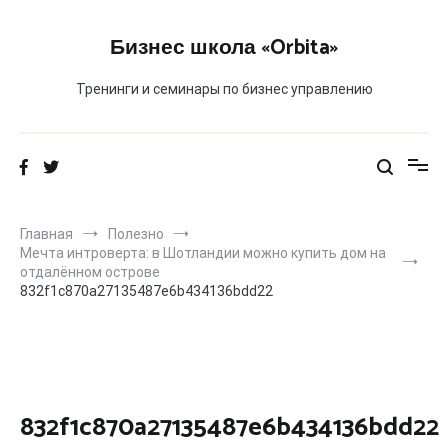
Перейти
к
Бизнес школа «Orbita»
содержимому
Тренинги и семинары по бизнес управлению
Главная
Полезно
Мечта интроверта: в Шотландии можно купить дом на
отдалённом острове
832f1c870a27135487e6b434136bdd22
832f1c870a27135487e6b434136bdd22