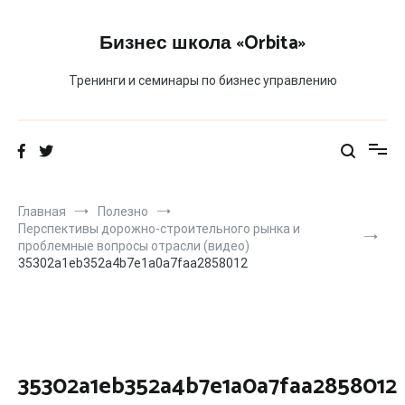
Перейти
к
Бизнес школа «Orbita»
содержимому
Тренинги и семинары по бизнес управлению
Главная
Полезно
Перспективы дорожно-строительного рынка и
проблемные вопросы отрасли (видео)
35302a1eb352a4b7e1a0a7faa2858012
35302a1eb352a4b7e1a0a7faa2858012