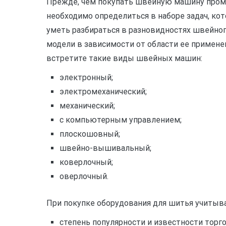
Прежде, чем покупать швейную машину пром
необходимо определиться в наборе задач, ко
уметь разбираться в разновидностях швейно
модели в зависимости от области ее применен
встретите такие виды швейных машин:
электронный;
электромеханический;
механический;
с
компьютерным управлением;
плоскошовный;
швейно-вышивальный;
коверлочный;
оверлочный.
При покупке оборудования для шитья учитыв
степень
популярности и известности торг