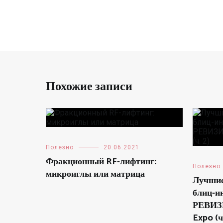
записям
Похожие записи
Полезно
20.06.2021
Фракционный RF-лифтинг:
Полезно
микроиглы или матрица
Лучшие
блиц-и
РЕВИЗИ
Expo (ч.