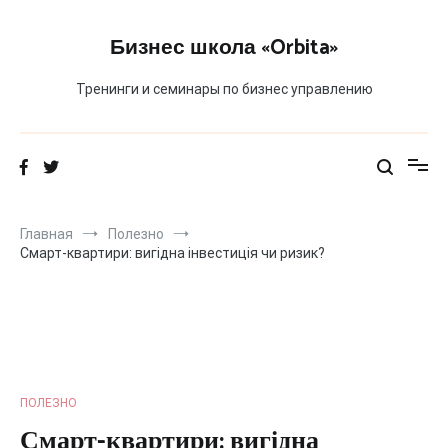
Перейти
к
Бизнес школа «Orbita»
содержимому
Тренинги и семинары по бизнес управлению
Главная
Полезно
Смарт-квартири: вигідна інвестиція чи ризик?
ПОЛЕЗНО
Смарт-квартири: вигідна