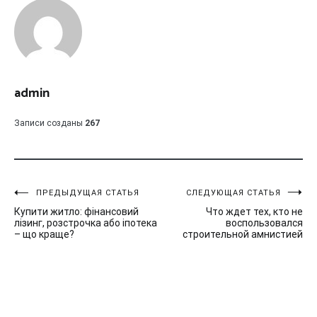
admin
Записи созданы
267
Навигация
ПРЕДЫДУЩАЯ СТАТЬЯ
СЛЕДУЮЩАЯ СТАТЬЯ
Купити житло: фінансовий
Что ждет тех, кто не
по
лізинг, розстрочка або іпотека
воспользовался
– що краще?
строительной амнистией
записям