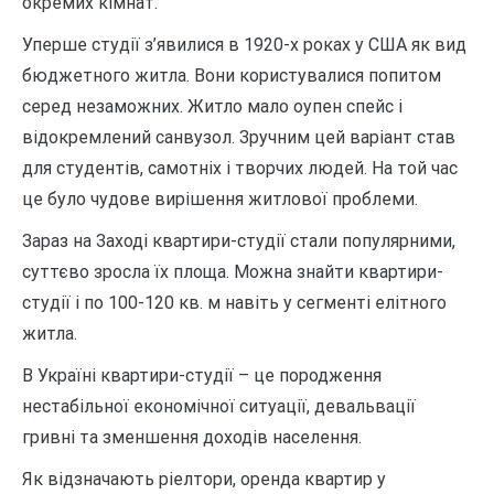
окремих кімнат.
Уперше студії з’явилися в 1920-х роках у США як вид
бюджетного житла. Вони користувалися попитом
серед незаможних. Житло мало оупен спейс і
відокремлений санвузол. Зручним цей варіант став
для студентів, самотніх і творчих людей. На той час
це було чудове вирішення житлової проблеми.
Зараз на Заході квартири-студії стали популярними,
суттєво зросла їх площа. Можна знайти квартири-
студії і по 100-120 кв. м навіть у сегменті елітного
житла.
В Україні квартири-студії – це породження
нестабільної економічної ситуації, девальвації
гривні та зменшення доходів населення.
Як відзначають ріелтори, оренда квартир у