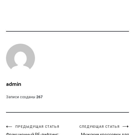
admin
Записи созданы
267
Навигация
ПРЕДЫДУЩАЯ СТАТЬЯ
СЛЕДУЮЩАЯ СТАТЬЯ
Фракционный RF-лифтинг:
Мужские кроссовки для