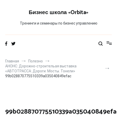
Перейти
к
Бизнес школа «Orbita»
содержимому
Тренинги и семинары по бизнес управлению
Главная
Полезно
АНОНС: Дорожно-строительая выставка
«АВТОТРАССА: Дороги. Мосты. Тонели»
99b028870775510339a035040849efac
99b028870775510339a035040849efa