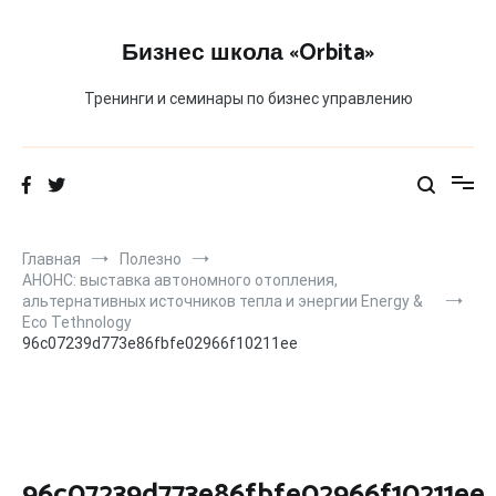
Перейти
к
Бизнес школа «Orbita»
содержимому
Тренинги и семинары по бизнес управлению
Главная
Полезно
АНОНС: выставка автономного отопления,
альтернативных источников тепла и энергии Energy &
Eco Tethnology
96c07239d773e86fbfe02966f10211ee
96c07239d773e86fbfe02966f10211ee