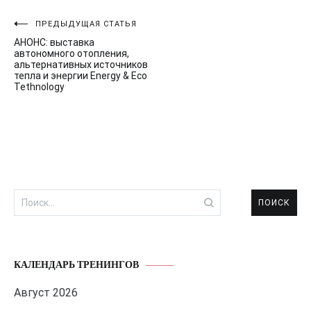
Навигация
ПРЕДЫДУЩАЯ СТАТЬЯ
АНОНС: выставка
по
автономного отопления,
альтернативных источников
записям
тепла и энергии Energy & Eco
Tethnology
Найти:
КАЛЕНДАРЬ ТРЕНИНГОВ
Август 2026