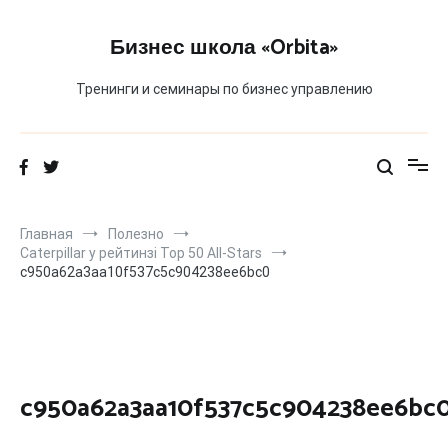
Перейти
к
Бизнес школа «Orbita»
содержимому
Тренинги и семинары по бизнес управлению
Главная
Полезно
Caterpillar у рейтинзі Top 50 All-Stars
c950a62a3aa10f537c5c904238ee6bc0
c950a62a3aa10f537c5c904238ee6bc