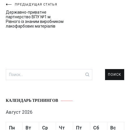
Навигация
ПРЕДЫДУЩАЯ СТАТЬЯ
Державно-приватне
по
партнерство ВПУ №1 м.
Рівного із знаним виробником
записям
лакофарбових матеріалів
Найти:
КАЛЕНДАРЬ ТРЕНИНГОВ
Август 2026
Пн
Вт
Ср
Чт
Пт
Сб
Вс