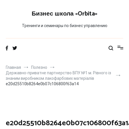
Перейти
к
Бизнес школа «Orbita»
содержимому
Тренинги и семинары по бизнес управлению
Главная
Полезно
Державно-приватне партнерство ВПУ №1 м. Рівного із
знаним виробником лакофарбових матеріалів
e20d25510b8264e0b07c106800f63a14
e20d25510b8264e0b07c106800f63a1