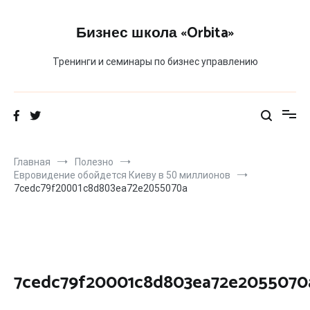
Перейти
к
Бизнес школа «Orbita»
содержимому
Тренинги и семинары по бизнес управлению
Главная
Полезно
Евровидение обойдется Киеву в 50 миллионов
7cedc79f20001c8d803ea72e2055070a
7cedc79f20001c8d803ea72e2055070