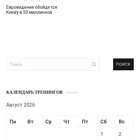
Навигация
Евровидение обойдется
по
Киеву в 50 миллионов
записям
Найти:
КАЛЕНДАРЬ ТРЕНИНГОВ
Август 2026
Пн
Вт
Ср
Чт
Пт
Сб
Вс
1
2