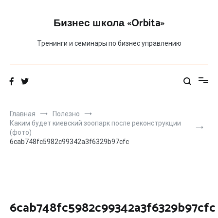
Перейти
к
Бизнес школа «Orbita»
содержимому
Тренинги и семинары по бизнес управлению
Главная
Полезно
Каким будет киевский зоопарк после реконструкции
(фото)
6cab748fc5982c99342a3f6329b97cfc
6cab748fc5982c99342a3f6329b97cfc