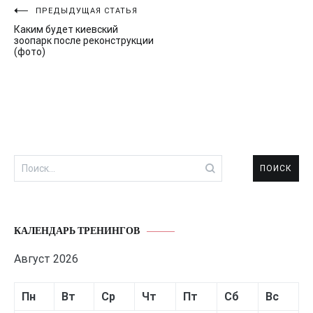
Навигация
ПРЕДЫДУЩАЯ СТАТЬЯ
Каким будет киевский
по
зоопарк после реконструкции
(фото)
записям
Найти:
КАЛЕНДАРЬ ТРЕНИНГОВ
Август 2026
Пн
Вт
Ср
Чт
Пт
Сб
Вс