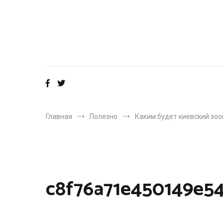
Перейти
к
содержимому
Главная
Полезно
Каким будет киевский зоо
c8f76a71e450149e5