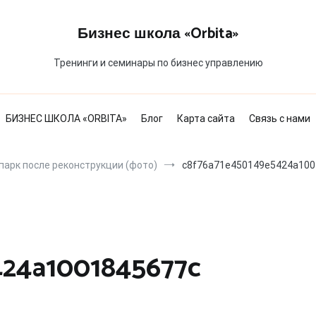
Бизнес школа «Orbita»
Тренинги и семинары по бизнес управлению
БИЗНЕС ШКОЛА «ORBITA»
Блог
Карта сайта
Связь с нами
парк после реконструкции (фото)
c8f76a71e450149e5424a100
424a1001845677c