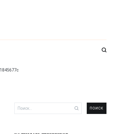
1845677c
Найти: