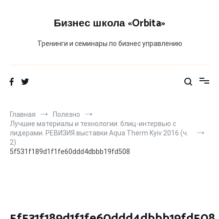
Перейти
к
Бизнес школа «Orbita»
содержимому
Тренинги и семинары по бизнес управлению
Главная
Полезно
Лучшие материалы и технологии: блиц-интервью с
лидерами. РЕВИЗИЯ выставки Aqua Therm Kyiv 2016 (ч.
2)
5f531f189d1f1fe60ddd4dbbb19fd508
5f531f189d1f1fe60ddd4dbbb19fd508