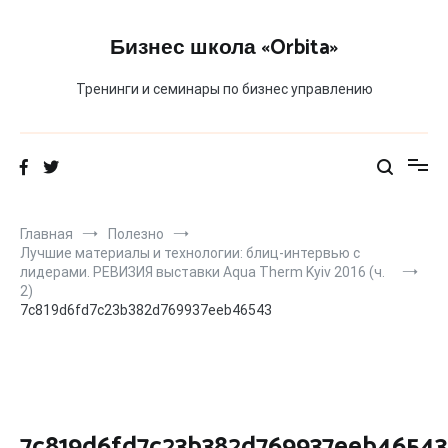
Перейти
к
Бизнес школа «Orbita»
содержимому
Тренинги и семинары по бизнес управлению
Главная
Полезно
Лучшие материалы и технологии: блиц-интервью с
лидерами. РЕВИЗИЯ выставки Aqua Therm Kyiv 2016 (ч.
2)
7c819d6fd7c23b382d769937eeb46543
7c819d6fd7c23b382d769937eeb46543