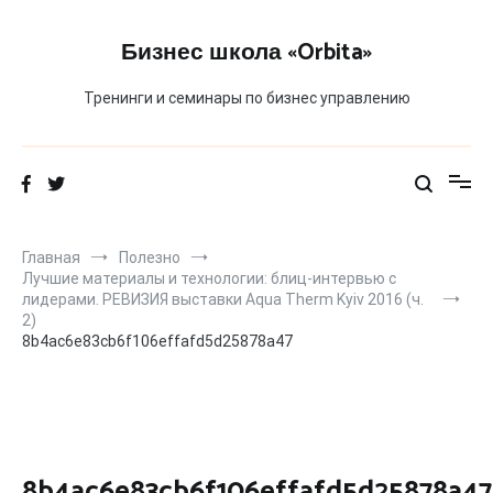
Перейти
к
Бизнес школа «Orbita»
содержимому
Тренинги и семинары по бизнес управлению
Главная
Полезно
Лучшие материалы и технологии: блиц-интервью с
лидерами. РЕВИЗИЯ выставки Aqua Therm Kyiv 2016 (ч.
2)
8b4ac6e83cb6f106effafd5d25878a47
8b4ac6e83cb6f106effafd5d25878a47