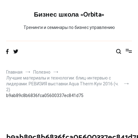
Перейти
к
Бизнес школа «Orbita»
содержимому
Тренинги и семинары по бизнес управлению
Главная
Полезно
Лучшие материалы и технологии: блиц-интервью с
лидерами. РЕВИЗИЯ выставки Aqua Therm Kyiv 2016 (ч.
2)
b9ab89c8b6836fca05600337ec841d75
b9ab89c8b6836fca05600337ec841d7