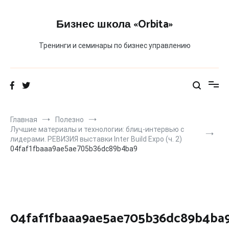
Перейти
к
Бизнес школа «Orbita»
содержимому
Тренинги и семинары по бизнес управлению
Главная
Полезно
Лучшие материалы и технологии: блиц-интервью с
лидерами. РЕВИЗИЯ выставки Inter Build Expo (ч. 2)
04faf1fbaaa9ae5ae705b36dc89b4ba9
04faf1fbaaa9ae5ae705b36dc89b4ba