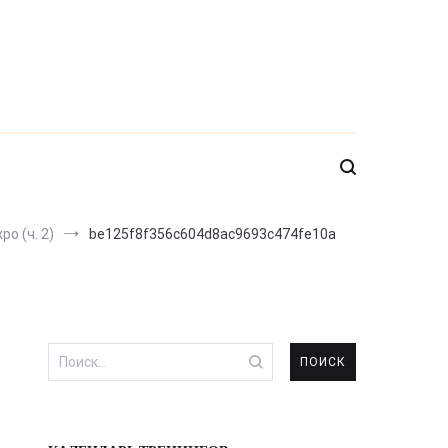
o (ч. 2)
be125f8f356c604d8ac9693c474fe10a
Найти: