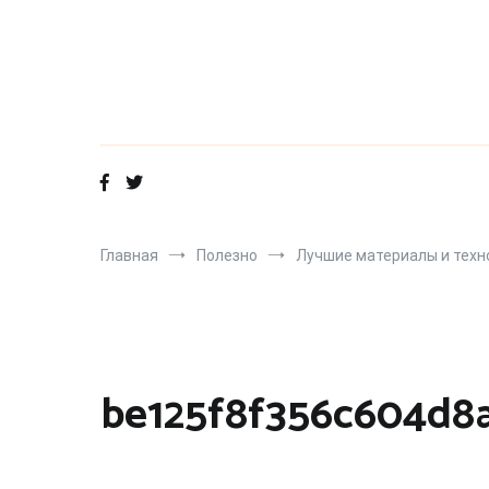
Перейти
к
содержимому
Главная
Полезно
Лучшие материалы и технол
be125f8f356c604d8