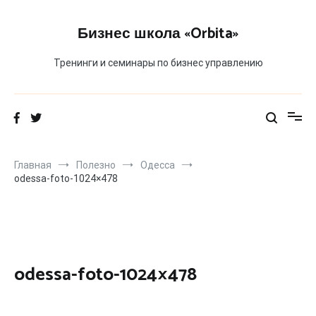
Перейти
к
Бизнес школа «Orbita»
содержимому
Тренинги и семинары по бизнес управлению
Главная
Полезно
Одесса
odessa-foto-1024×478
odessa-foto-1024×478