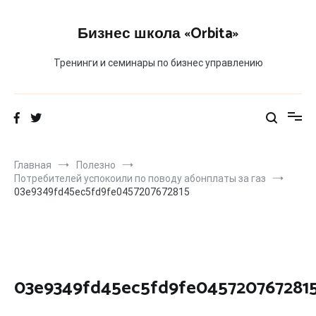
Перейти
к
Бизнес школа «Orbita»
содержимому
Тренинги и семинары по бизнес управлению
Главная
Полезно
Потребителей успокоили по поводу абонплаты за газ
03e9349fd45ec5fd9fe0457207672815
03e9349fd45ec5fd9fe045720767281