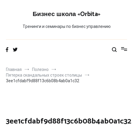
Перейти
к
Бизнес школа «Orbita»
содержимому
Тренинги и семинары по бизнес управлению
Главная
Полезно
Пятерка скандальных строек столицы
3ee1cfdabf9d88f13c6b08b4ab0a1c32
3ee1cfdabf9d88f13c6b08b4ab0a1c32