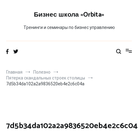
Перейти
к
Бизнес школа «Orbita»
содержимому
Тренинги и семинары по бизнес управлению
Главная
Полезно
Пятерка скандальных строек столицы
7d5b34da102a2a9836520eb4e2c6c04a
7d5b34da102a2a9836520eb4e2c6c04