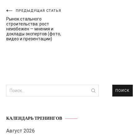
Навигация
ПРЕДЫДУЩАЯ СТАТЬЯ
Рынок стального
по
строительства: рост
неизбежен — мнения и
записям
доклады экспертов (фото,
видео и презентации)
Найти:
КАЛЕНДАРЬ ТРЕНИНГОВ
Август 2026