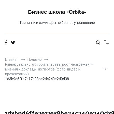
Перейти
к
Бизнес школа «Orbita»
содержимому
Тренинги и семинары по бизнес управлению
Главная
Полезно
Рынок стального строительства: рост неизбежен —
мнения и доклады экспертов (фото, видео и
презентации)
1d3b9d6ffe7e17e38be24c240e240d38
1d3b9d6ffe7e17e38be24c240e240d3