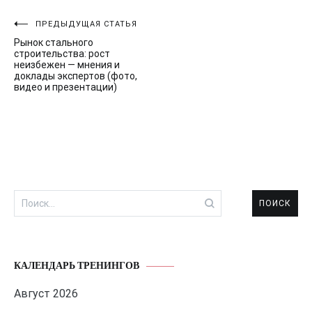
Навигация
ПРЕДЫДУЩАЯ СТАТЬЯ
Рынок стального
по
строительства: рост
неизбежен — мнения и
записям
доклады экспертов (фото,
видео и презентации)
Найти:
КАЛЕНДАРЬ ТРЕНИНГОВ
Август 2026