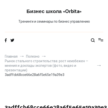
Перейти
к
Бизнес школа «Orbita»
содержимому
Тренинги и семинары по бизнес управлению
Главная
Полезно
Рынок стального строительства: рост неизбежен —
мнения и доклады экспертов (фото, видео и
презентации)
3adffcb68cce66e28a6f5e65e19a39e3
3adffcb68cce66e28a6f5e65e19a39e3