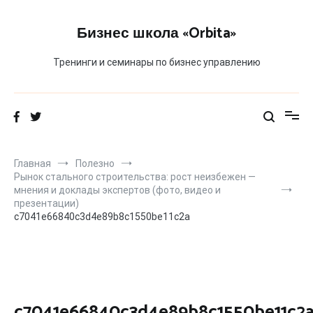
Перейти
к
Бизнес школа «Orbita»
содержимому
Тренинги и семинары по бизнес управлению
Главная
Полезно
Рынок стального строительства: рост неизбежен —
мнения и доклады экспертов (фото, видео и
презентации)
c7041e66840c3d4e89b8c1550be11c2a
c7041e66840c3d4e89b8c1550be11c2