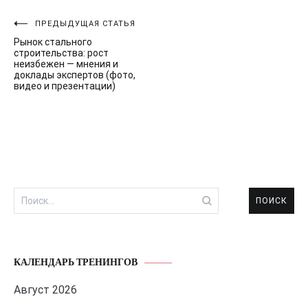
Навигация
ПРЕДЫДУЩАЯ СТАТЬЯ
Рынок стального
по
строительства: рост
неизбежен — мнения и
записям
доклады экспертов (фото,
видео и презентации)
Найти:
КАЛЕНДАРЬ ТРЕНИНГОВ
Август 2026