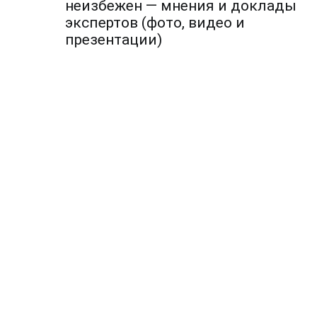
по
неизбежен — мнения и доклады
экспертов (фото, видео и
записям
презентации)