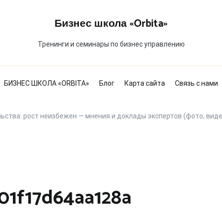
Бизнес школа «Orbita»
Тренинги и семинары по бизнес управлению
БИЗНЕС ШКОЛА «ORBITA»
Блог
Карта сайта
Связь с нами
ьства: рост неизбежен — мнения и доклады экспертов (фото, виде
01f17d64aa128a