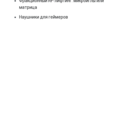
Фракционный RF-лифтинг: микроиглы или
матрица
Наушники для геймеров