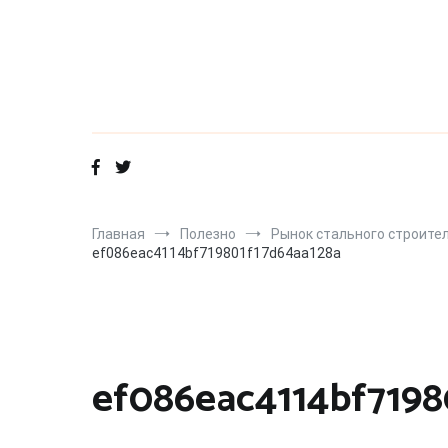
Перейти
к
содержимому
Главная
Полезно
Рынок стального строител
ef086eac4114bf719801f17d64aa128a
ef086eac4114bf7198