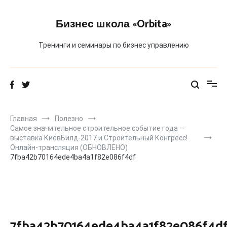
Перейти
к
Бизнес школа «Orbita»
содержимому
Тренинги и семинары по бизнес управлению
Главная
Полезно
Самое значительное строительное событие года —
выставка КиевБилд-2017 и Строительный Конгресс!
Онлайн-трансляция (ОБНОВЛЕНО)
7fba42b70164ede4ba4a1f82e086f4df
7fba42b70164ede4ba4a1f82e086f4d