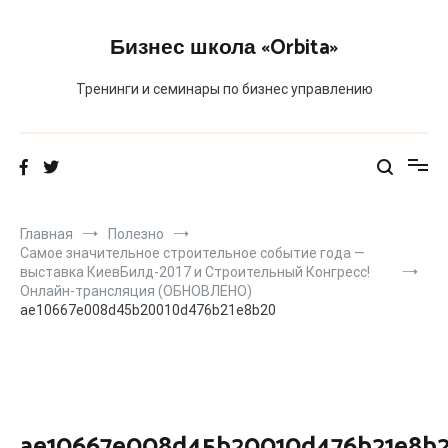
Перейти
к
Бизнес школа «Orbita»
содержимому
Тренинги и семинары по бизнес управлению
Главная
Полезно
Самое значительное строительное событие года —
выставка КиевБилд-2017 и Строительный Конгресс!
Онлайн-трансляция (ОБНОВЛЕНО)
ae10667e008d45b20010d476b21e8b20
ae10667e008d45b20010d476b21e8b