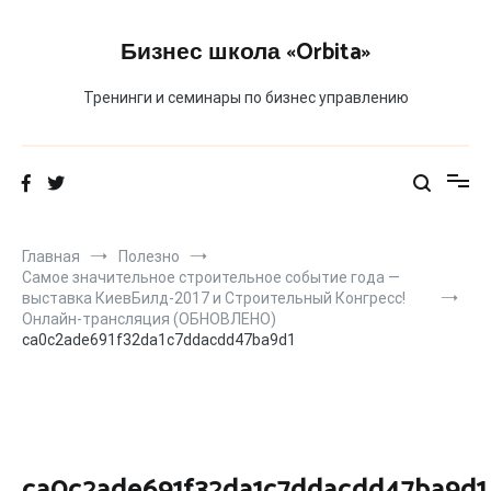
Перейти
к
Бизнес школа «Orbita»
содержимому
Тренинги и семинары по бизнес управлению
Главная
Полезно
Самое значительное строительное событие года —
выставка КиевБилд-2017 и Строительный Конгресс!
Онлайн-трансляция (ОБНОВЛЕНО)
ca0c2ade691f32da1c7ddacdd47ba9d1
ca0c2ade691f32da1c7ddacdd47ba9d1