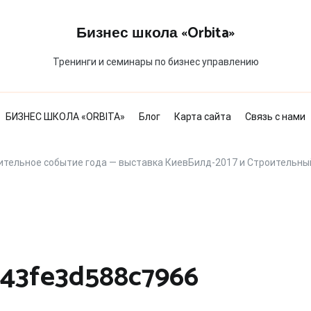
Бизнес школа «Orbita»
Тренинги и семинары по бизнес управлению
БИЗНЕС ШКОЛА «ORBITA»
Блог
Карта сайта
Связь с нами
ительное событие года — выставка КиевБилд-2017 и Строительны
243fe3d588c7966