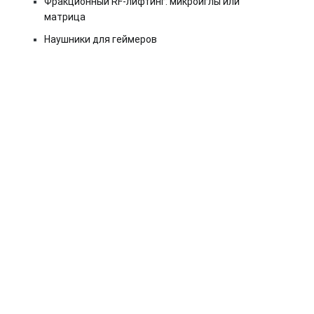
Фракционный RF-лифтинг: микроиглы или
матрица
Наушники для геймеров