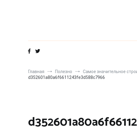
Перейти
к
содержимому
Главная
Полезно
Самое значительное стро
d352601a80a6f6611243fe3d588c7966
d352601a80a6f6611