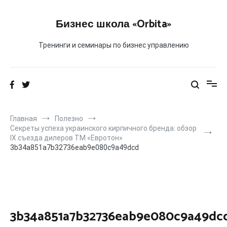
Перейти
к
Бизнес школа «Orbita»
содержимому
Тренинги и семинары по бизнес управлению
Главная
Полезно
Секреты успеха украинского кирпичного бренда: обзор
IX съезда дилеров ТМ «Евротон»
3b34a851a7b32736eab9e080c9a49dcd
3b34a851a7b32736eab9e080c9a49dc