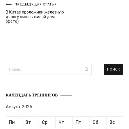
Навигация
ПРЕДЫДУЩАЯ СТАТЬЯ
В Китае проложили железную
по
дорогу сквозь жилой дом
(фото)
записям
Найти:
КАЛЕНДАРЬ ТРЕНИНГОВ
Август 2026
Пн
Вт
Ср
Чт
Пт
Сб
Вс