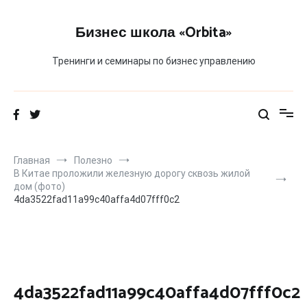
Перейти
к
Бизнес школа «Orbita»
содержимому
Тренинги и семинары по бизнес управлению
Главная
Полезно
В Китае проложили железную дорогу сквозь жилой
дом (фото)
4da3522fad11a99c40affa4d07fff0c2
4da3522fad11a99c40affa4d07fff0c2