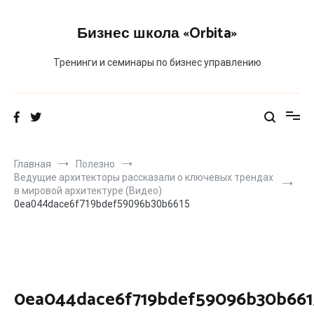
Перейти
к
Бизнес школа «Orbita»
содержимому
Тренинги и семинары по бизнес управлению
Главная
Полезно
Ведущие архитекторы рассказали о ключевых трендах
в мировой архитектуре (Видео)
0ea044dace6f719bdef59096b30b6615
0ea044dace6f719bdef59096b30b661