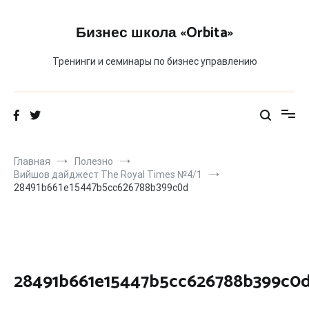
Перейти
к
Бизнес школа «Orbita»
содержимому
Тренинги и семинары по бизнес управлению
Главная
Полезно
Вийшов дайджест The Royal Times №4/1
28491b661e15447b5cc626788b399c0d
28491b661e15447b5cc626788b399c0