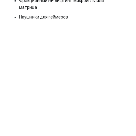
Фракционный RF-лифтинг: микроиглы или
матрица
Наушники для геймеров