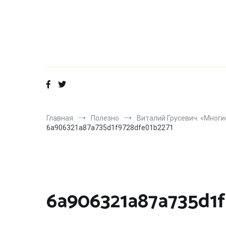
Перейти
к
содержимому
Главная
Полезно
Виталий Грусевич: «Многи
6a906321a87a735d1f9728dfe01b2271
6a906321a87a735d1f