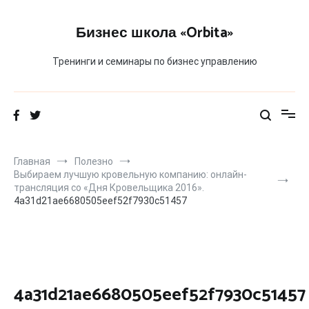
Перейти
к
Бизнес школа «Orbita»
содержимому
Тренинги и семинары по бизнес управлению
Главная
Полезно
Выбираем лучшую кровельную компанию: онлайн-
трансляция со «Дня Кровельщика 2016».
4a31d21ae6680505eef52f7930c51457
4a31d21ae6680505eef52f7930c51457