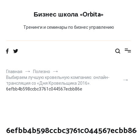
Перейти
к
Бизнес школа «Orbita»
содержимому
Тренинги и семинары по бизнес управлению
Главная
Полезно
Выбираем лучшую кровельную компанию: онлайн-
трансляция со «Дня Кровельщика 2016».
6efbb4b598ccbc3761c044567ecbb86e
6efbb4b598ccbc3761c044567ecbb86