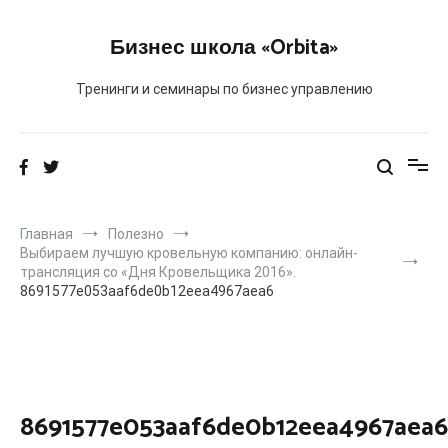
Перейти
к
Бизнес школа «Orbita»
содержимому
Тренинги и семинары по бизнес управлению
Главная
Полезно
Выбираем лучшую кровельную компанию: онлайн-
трансляция со «Дня Кровельщика 2016».
8691577e053aaf6de0b12eea4967aea6
8691577e053aaf6de0b12eea4967aea6